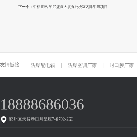
下一个：
中标喜讯-绍兴盛鑫大厦办公楼室内除甲醛项目
友情链接：
防爆配电箱
防爆空调厂家
封口膜厂家
18888686036
鄞州区天智巷日月星座7楼702-2室