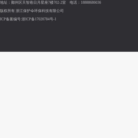
地址：鄞州区天智巷日月星座7楼702-2室 电话：18888686036
版权所有 浙江保护伞环保科技有限公司
ICP备案编号:
浙ICP备17020784号-1