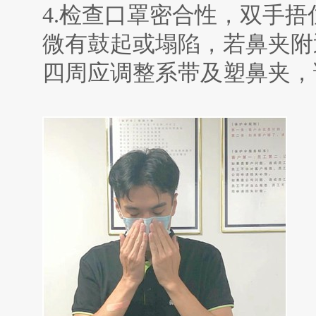
4.
检查口罩密合性，双手捂
微有鼓起或塌陷，若鼻夹附
四周应调整系带及塑鼻夹，