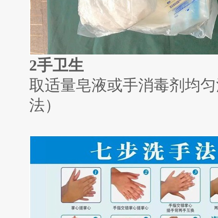
2
手卫生
取适量皂液或手消毒剂均匀
法）